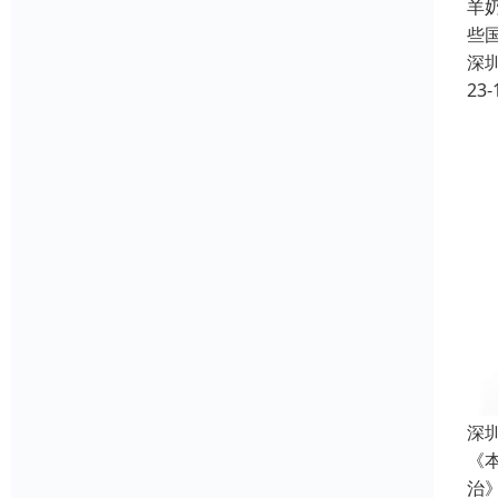
羊
些
深
23-
深
《
治