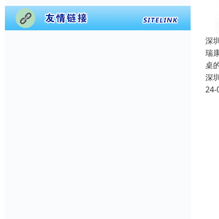
深
瑞
桌
深
24-