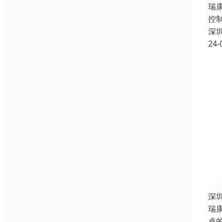
瑞
控
深
24-
深
瑞
桌