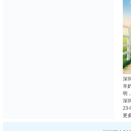
深
羊
明
深
23-
更