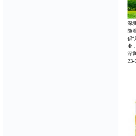
深
随
倡
业
深
23-