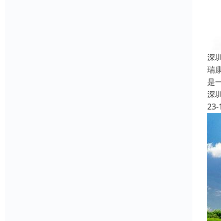
深
瑞
是
深
23-