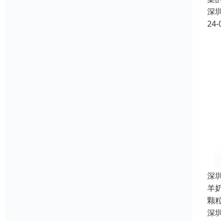
深
24-
深
羊
颗
深