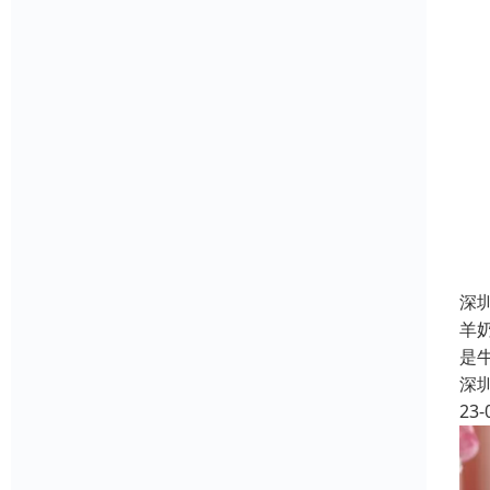
深
羊
是
深
23-