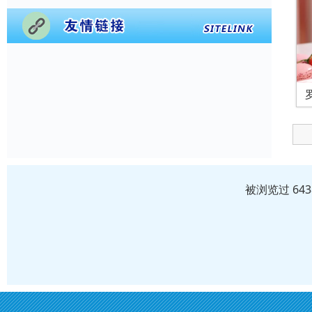
被浏览过 64