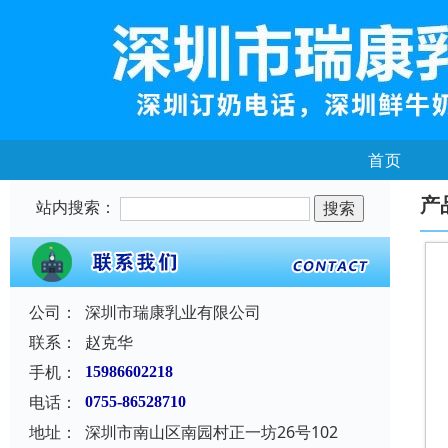
首页
产
站内搜索：
公司：
深圳市瑞康乳业有限公司
联系：
赵克华
手机：
15986602218
电话：
0755-86528710
地址：
深圳市南山区南园村正一坊26号102