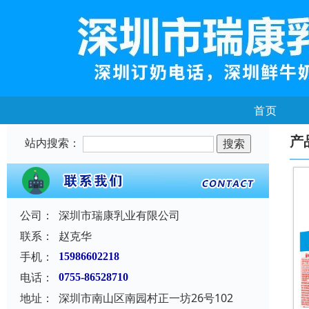
首页
产
站内搜索：
公司：
深圳市瑞康乳业有限公司
联系：
赵克华
手机：
15986602218
电话：
0755-86528710
地址：
深圳市南山区南园村正一坊26号102