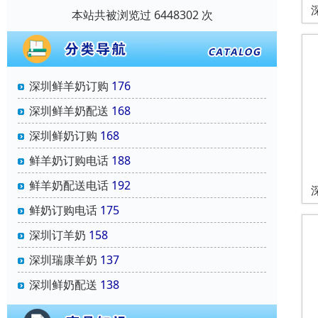
本站共被浏览过 6448302 次
深圳鲜羊奶订购
176
深圳鲜羊奶配送
168
深圳鲜奶订购
168
鲜羊奶订购电话
188
鲜羊奶配送电话
192
鲜奶订购电话
175
深圳订羊奶
158
深圳瑞康羊奶
137
深圳鲜奶配送
138