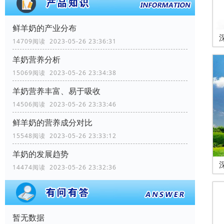
鲜羊奶的产业分布
14709阅读 2023-05-26 23:36:31
羊奶营养分析
15069阅读 2023-05-26 23:34:38
羊奶营养丰富、易于吸收
14506阅读 2023-05-26 23:33:46
鲜羊奶的营养成分对比
15548阅读 2023-05-26 23:33:12
羊奶的发展趋势
14474阅读 2023-05-26 23:32:36
暂无数据