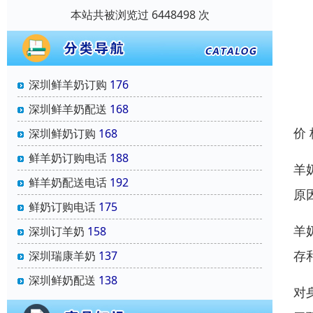
本站共被浏览过 6448498 次
深圳鲜羊奶订购
176
深圳鲜羊奶配送
168
价
深圳鲜奶订购
168
鲜羊奶订购电话
188
羊
鲜羊奶配送电话
192
原
鲜奶订购电话
175
羊
深圳订羊奶
158
存
深圳瑞康羊奶
137
深圳鲜奶配送
138
对