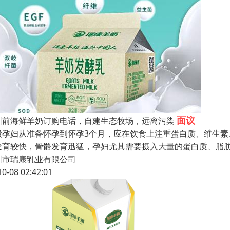
面议
圳前海鲜羊奶订购电话，自建生态牧场，远离污染
般孕妇从准备怀孕到怀孕3个月，应在饮食上注重蛋白质、维生
发育较快，骨骼发育迅猛，孕妇尤其需要摄入大量的蛋白质、脂肪
圳市瑞康乳业有限公司
10-08 02:42:01