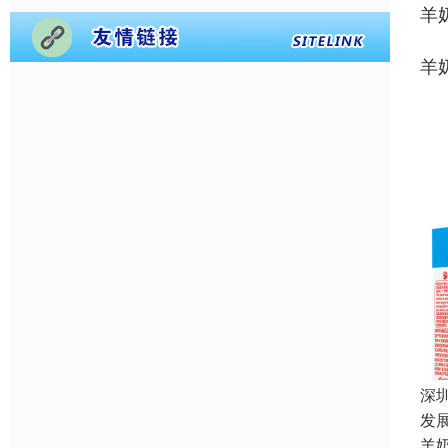
羊
羊
深
发
羊