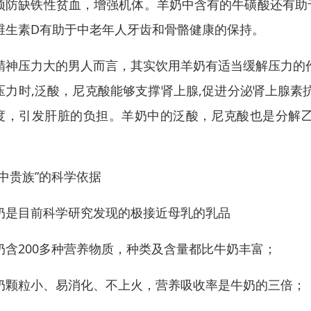
预防缺铁性贫血，增强机体。羊奶中含有的牛磺酸还有助
维生素D有助于中老年人牙齿和骨骼健康的保持。
精神压力大的男人而言，其实饮用羊奶有适当缓解压力的
压力时,泛酸，尼克酸能够支撑肾上腺,促进分泌肾上腺素
度，引发肝脏的负担。羊奶中的泛酸，尼克酸也是分解
。
奶中贵族”的科学依据
奶是目前科学研究发现的极接近母乳的乳品
奶含200多种营养物质，种类及含量都比牛奶丰富；
奶颗粒小、易消化、不上火，营养吸收率是牛奶的三倍；