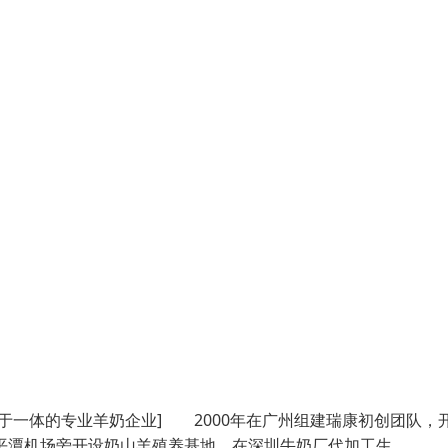
于一体的专业羊奶企业] 2000年在广州组建瑞康初创团队，
平潭机场旁开设奶山羊殖养基地，在深圳牛奶厂代加工生