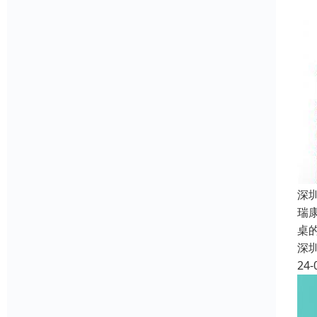
深
瑞
桌
深
24-