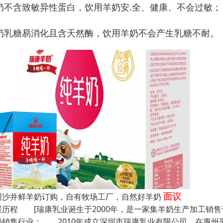
奶不含致敏异性蛋白，饮用羊奶安.全、健康、不会过敏；
奶乳糖易消化且含天然酶，饮用羊奶不会产生乳糖不耐。
面议
圳沙井鲜羊奶订购，自有牧场工厂，自然好羊奶
展历程 [瑞康乳业诞生于2000年，是一家集羊奶生产加工销售
奶销售行业； 2010年成立深圳市瑞康乳业有限公司，在惠州