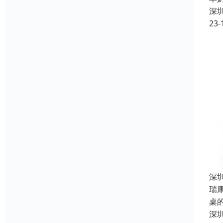
深
23-
深
瑞
桌
深