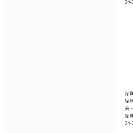
24-
深
瑞
第
深
24-