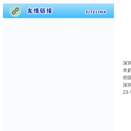
深
羊
些
深
23-