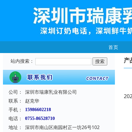
首页
产
站内搜索：
公司：
深圳市瑞康乳业有限公司
20
联系：
赵克华
手机：
15986602218
电话：
0755-86528710
地址：
深圳市南山区南园村正一坊26号102