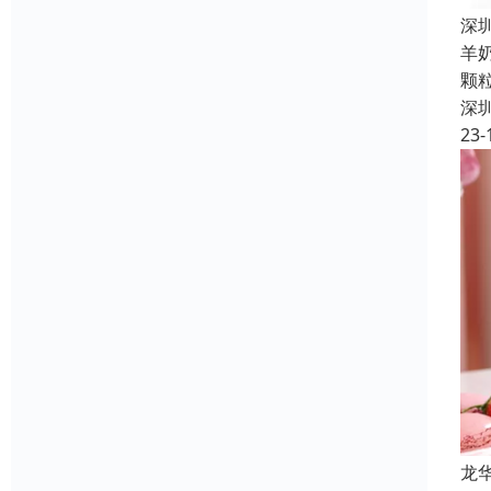
深
羊
颗
深
23-
龙