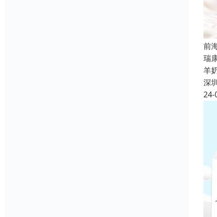
前
瑞
羊
深
24-