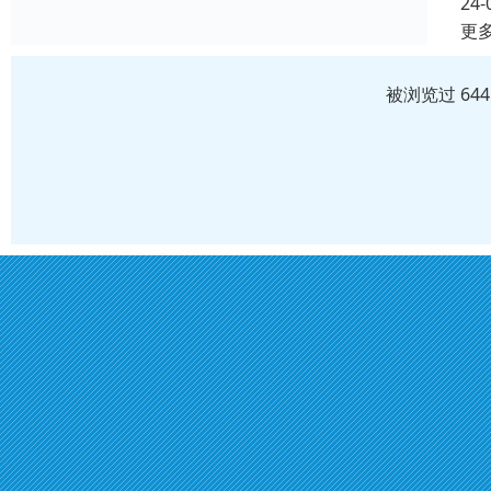
24-
更
被浏览过 64