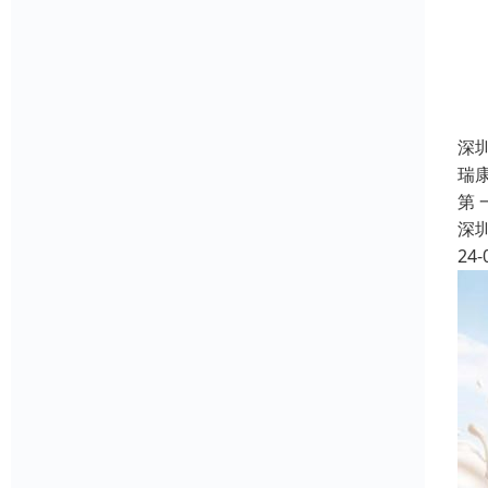
深
瑞
第
深
24-