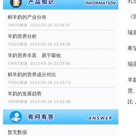
乳
《
鲜羊奶的产业分布
14670阅读 2023-05-26 23:36:31
瑞
羊奶营养分析
15025阅读 2023-05-26 23:34:38
希
羊奶营养丰富、易于吸收
瑞
14467阅读 2023-05-26 23:33:46
鲜羊奶的营养成分对比
羊
15502阅读 2023-05-26 23:33:12
质
羊奶的发展趋势
比
14436阅读 2023-05-26 23:32:36
暂无数据