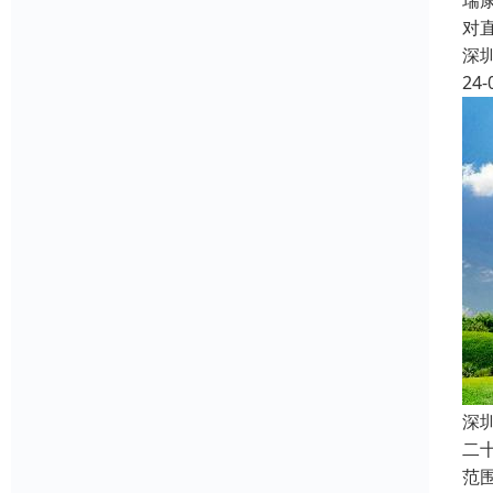
瑞
对
深
24-
深
二
范