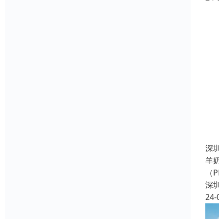
深
羊
（
深
24-