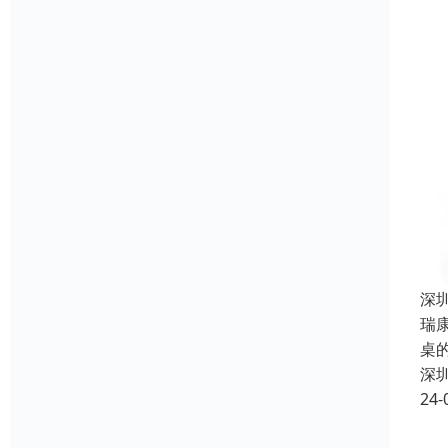
深
瑞
桌
深
24-