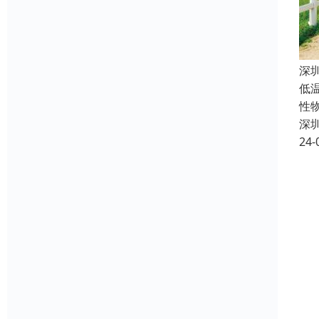
深
低温
性
深
24-