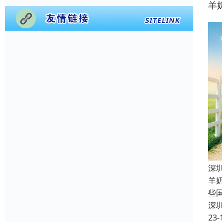
羊
深
羊
些
深
23-