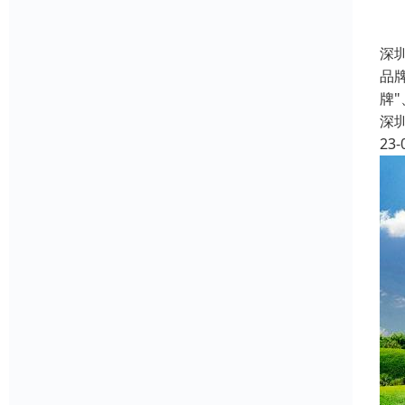
深
品
牌"
深
23-