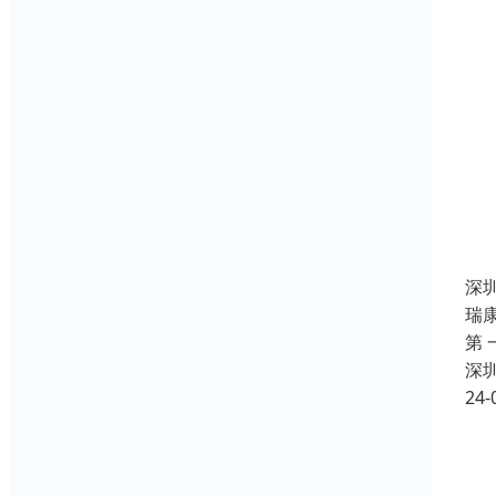
深
瑞
第
深
24-