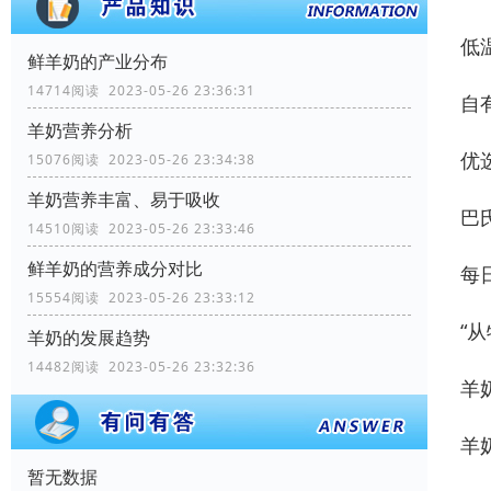
低
鲜羊奶的产业分布
14714阅读 2023-05-26 23:36:31
自
羊奶营养分析
优
15076阅读 2023-05-26 23:34:38
羊奶营养丰富、易于吸收
巴
14510阅读 2023-05-26 23:33:46
鲜羊奶的营养成分对比
每
15554阅读 2023-05-26 23:33:12
“
羊奶的发展趋势
14482阅读 2023-05-26 23:32:36
羊
羊
暂无数据