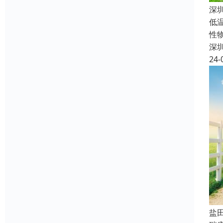
深
低温
性
深
24-
盐