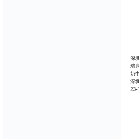
深
瑞
奶
深
23-