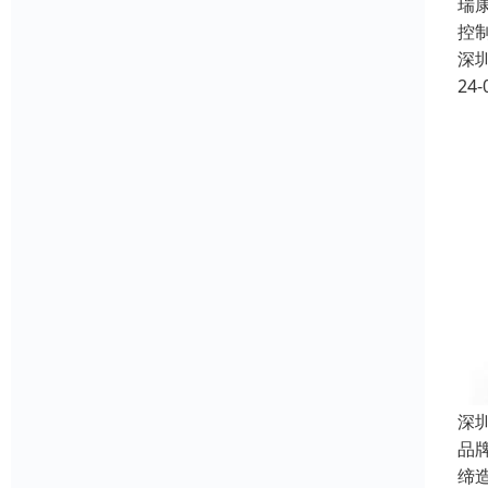
瑞
控
深
24-
深
品
缔